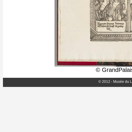
© GrandPalai
© 2012 - Musée du L