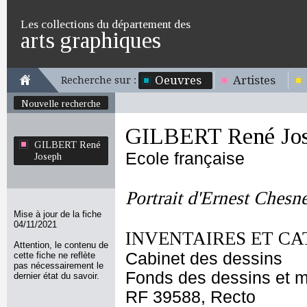
Les collections du département des
arts graphiques
Oeuvres
Artistes
Recherche sur :
Nouvelle recherche
GILBERT René Jo
GILBERT René
Ecole française
Joseph
Portrait d'Ernest Chesn
Mise à jour de la fiche
04/11/2021
INVENTAIRES ET CA
Attention, le contenu de
Cabinet des dessins
cette fiche ne reflète
pas nécessairement le
Fonds des dessins et m
dernier état du savoir.
RF 39588, Recto