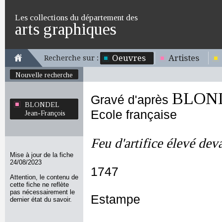
Les collections du département des
arts graphiques
Oeuvres
Artistes
Recherche sur :
Nouvelle recherche
BLOND
Gravé d'après
BLONDEL
Ecole française
Jean-François
Feu d'artifice élevé dev
Mise à jour de la fiche
24/08/2023
1747
Attention, le contenu de
cette fiche ne reflète
pas nécessairement le
Estampe
dernier état du savoir.