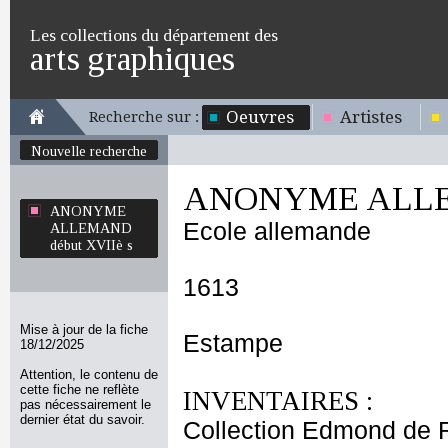
Les collections du département des
arts graphiques
Oeuvres
Artistes
Recherche sur :
Nouvelle recherche
ANONYME ALLEM
ANONYME
Ecole allemande
ALLEMAND
début XVIIè s
1613
Mise à jour de la fiche
Estampe
18/12/2025
Attention, le contenu de
cette fiche ne reflète
INVENTAIRES :
pas nécessairement le
dernier état du savoir.
Collection Edmond de 