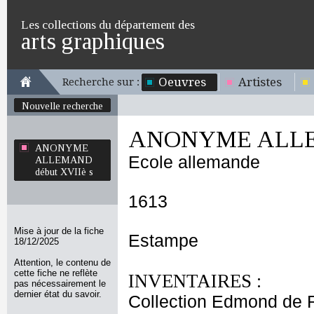
Les collections du département des
arts graphiques
Oeuvres
Artistes
Recherche sur :
Nouvelle recherche
ANONYME ALLEM
ANONYME
Ecole allemande
ALLEMAND
début XVIIè s
1613
Mise à jour de la fiche
Estampe
18/12/2025
Attention, le contenu de
cette fiche ne reflète
INVENTAIRES :
pas nécessairement le
dernier état du savoir.
Collection Edmond de 