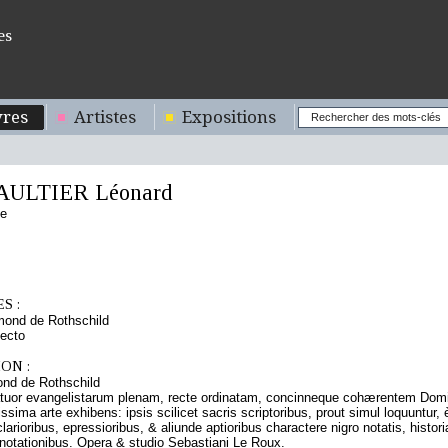
es
res
Artistes
Expositions
AULTIER Léonard
se
S :
mond de Rothschild
ecto
ON :
nd de Rothschild
tuor evangelistarum plenam, recte ordinatam, concinneque cohærentem Domini
ssima arte exhibens: ipsis scilicet sacris scriptoribus, prout simul loquuntur, 
larioribus, epressioribus, & aliunde aptioribus charactere nigro notatis, histo
nnotationibus. Opera & studio Sebastiani Le Roux.