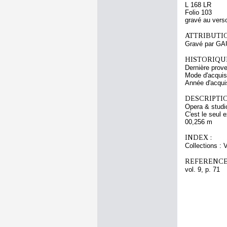
L 168 LR
Folio 103
gravé au vers
ATTRIBUTI
Gravé par GA
HISTORIQUE
Dernière prov
Mode d'acquisi
Année d'acquis
DESCRIPTIO
Opera & studio
C'est le seul 
00,256 m
INDEX :
Collections :
REFERENCE
vol. 9, p. 71