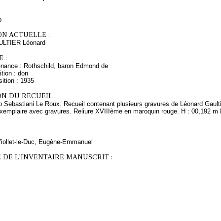
o
ON ACTUELLE :
ULTIER Léonard
 :
enance : Rothschild, baron Edmond de
tion : don
ition : 1935
N DU RECUEIL :
 Sebastiani Le Roux. Recueil contenant plusieurs gravures de Léonard Gaultie
exemplaire avec gravures. Reliure XVIIIème en maroquin rouge. H : 00,192 m L
 Viollet-le-Duc, Eugène-Emmanuel
 DE L'INVENTAIRE MANUSCRIT :