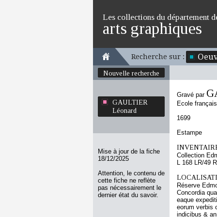
Les collections du département d
arts graphiques
Oeuv
Recherche sur :
Nouvelle recherche
G
Gravé par
GAULTIER
Ecole françai
Léonard
1699
Estampe
INVENTAIRE
Mise à jour de la fiche
Collection Ed
18/12/2025
L 168 LR/49 R
Attention, le contenu de
LOCALISATI
cette fiche ne reflète
Réserve Edmo
pas nécessairement le
Concordia qua
dernier état du savoir.
eaque expediti
eorum verbis c
indicibus & a