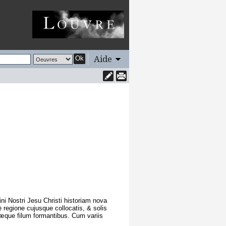
Aide
Ok
 Nostri Jesu Christi historiam nova
è regione cujusque collocatis, & solis
riæque filum formantibus. Cum variis