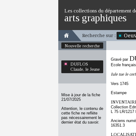
Les collections du département d
arts graphiques
Oeuv
Recherche sur :
Nouvelle recherche
DU
Gravé par
DUFLOS
Ecole françai
Claude, le Jeune
Iule tue le cer
Vers 1745
Estampe
Mise à jour de la fiche
21/07/2025
INVENTAIRE
Collection Ed
Attention, le contenu de
L 75 LR/1217
cette fiche ne reflète
pas nécessairement le
Anciens numér
dernier état du savoir.
16351.3
LOCALISATI