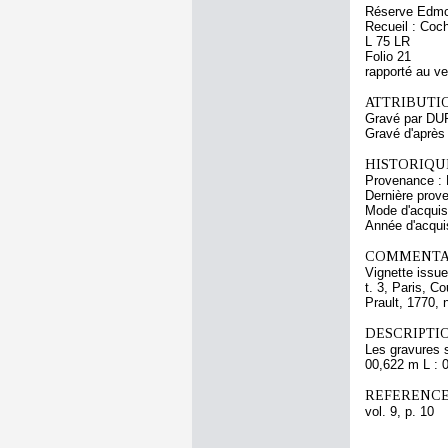
Réserve Edmo
Recueil : Coch
L 75 LR
Folio 21
rapporté au v
ATTRIBUTI
Gravé par DU
Gravé d'après
HISTORIQUE
Provenance : 
Dernière prov
Mode d'acquisi
Année d'acquis
COMMENTAI
Vignette issue
t. 3, Paris, C
Prault, 1770, 
DESCRIPTIO
Les gravures 
00,622 m L : 
REFERENCE
vol. 9, p. 10