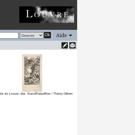
Aide
Ok
e du Louvre, dist. GrandPalaisRmn / Thierry Ollivier