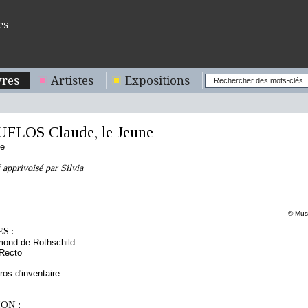
es
res
Artistes
Expositions
FLOS Claude, le Jeune
se
f apprivoisé par Silvia
© Musé
S :
mond de Rothschild
 Recto
os d'inventaire :
ON :