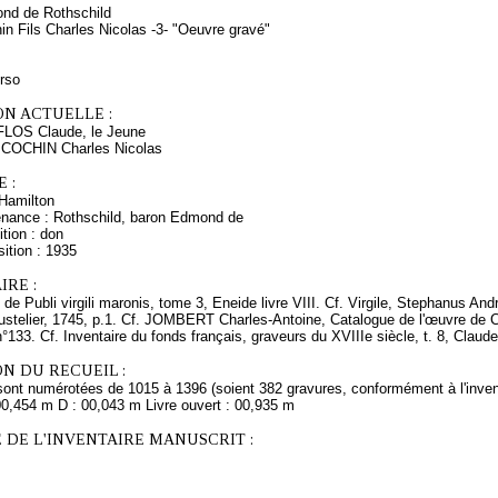
nd de Rothschild
in Fils Charles Nicolas -3- "Oeuvre gravé"
erso
ON ACTUELLE :
FLOS Claude, le Jeune
 COCHIN Charles Nicolas
 :
Hamilton
enance : Rothschild, baron Edmond de
tion : don
ition : 1935
RE :
 de Publi virgili maronis, tome 3, Eneide livre VIII. Cf. Virgile, Stephanus Andr
oustelier, 1745, p.1. Cf. JOMBERT Charles-Antoine, Catalogue de l'œuvre de Ch
n°133. Cf. Inventaire du fonds français, graveurs du XVIIIe siècle, t. 8, Claude
N DU RECUEIL :
sont numérotées de 1015 à 1396 (soient 382 gravures, conformément à l'inven
00,454 m D : 00,043 m Livre ouvert : 00,935 m
 DE L'INVENTAIRE MANUSCRIT :