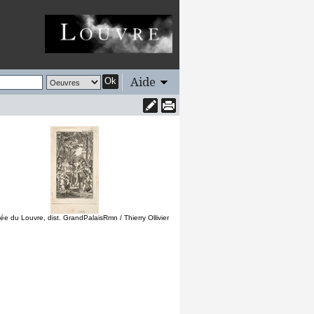
Aide
Ok
e du Louvre, dist. GrandPalaisRmn / Thierry Ollivier