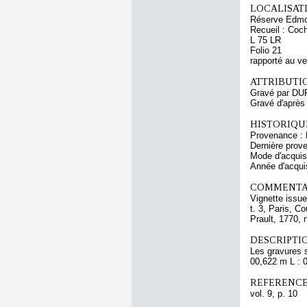
LOCALISATI
Réserve Edmo
Recueil : Coch
L 75 LR
Folio 21
rapporté au v
ATTRIBUTI
Gravé par DU
Gravé d'après
HISTORIQUE
Provenance : 
Dernière prov
Mode d'acquisi
Année d'acquis
COMMENTAI
Vignette issue
t. 3, Paris, C
Prault, 1770, 
DESCRIPTIO
Les gravures 
00,622 m L : 
REFERENCE
vol. 9, p. 10