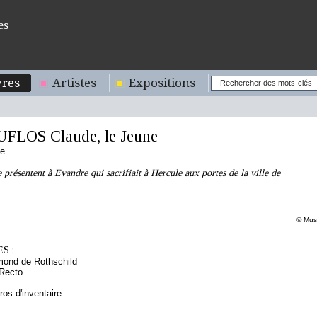
es
res
Artistes
Expositions
FLOS Claude, le Jeune
se
 présentent à Evandre qui sacrifiait à Hercule aux portes de la ville de
© Musé
S :
mond de Rothschild
 Recto
os d'inventaire :