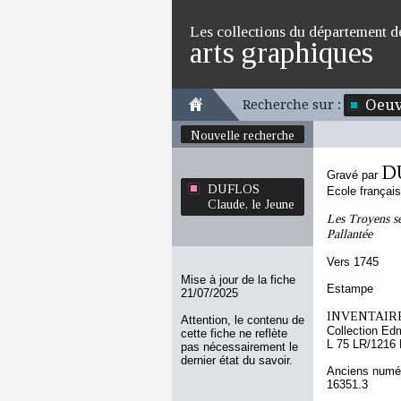
Les collections du département d
arts graphiques
Oeuv
Recherche sur :
Nouvelle recherche
DU
Gravé par
DUFLOS
Ecole françai
Claude, le Jeune
Les Troyens se
Pallantée
Vers 1745
Mise à jour de la fiche
Estampe
21/07/2025
INVENTAIRE
Attention, le contenu de
Collection Ed
cette fiche ne reflète
L 75 LR/1216
pas nécessairement le
dernier état du savoir.
Anciens numér
16351.3