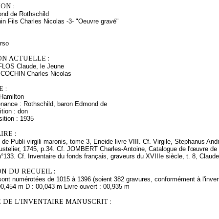
ON :
nd de Rothschild
in Fils Charles Nicolas -3- "Oeuvre gravé"
erso
ON ACTUELLE :
FLOS Claude, le Jeune
 COCHIN Charles Nicolas
 :
Hamilton
enance : Rothschild, baron Edmond de
tion : don
ition : 1935
RE :
 de Publi virgili maronis, tome 3, Eneide livre VIII. Cf. Virgile, Stephanus Andr
oustelier, 1745, p.34. Cf. JOMBERT Charles-Antoine, Catalogue de l'œuvre de C
n°133. Cf. Inventaire du fonds français, graveurs du XVIIIe siècle, t. 8, Claude
N DU RECUEIL :
sont numérotées de 1015 à 1396 (soient 382 gravures, conformément à l'inven
00,454 m D : 00,043 m Livre ouvert : 00,935 m
 DE L'INVENTAIRE MANUSCRIT :