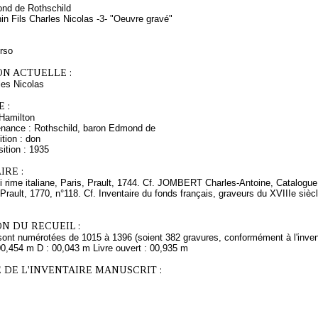
nd de Rothschild
in Fils Charles Nicolas -3- "Oeuvre gravé"
erso
ON ACTUELLE :
es Nicolas
 :
Hamilton
enance : Rothschild, baron Edmond de
tion : don
ition : 1935
RE :
i rime italiane, Paris, Prault, 1744. Cf. JOMBERT Charles-Antoine, Catalogue 
Prault, 1770, n°118. Cf. Inventaire du fonds français, graveurs du XVIIIe siècle
N DU RECUEIL :
sont numérotées de 1015 à 1396 (soient 382 gravures, conformément à l'inven
00,454 m D : 00,043 m Livre ouvert : 00,935 m
 DE L'INVENTAIRE MANUSCRIT :