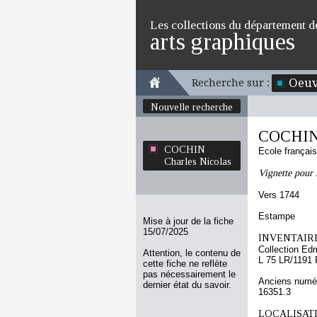
Les collections du département d
arts graphiques
Oeuv
Recherche sur :
Nouvelle recherche
COCHIN 
COCHIN
Ecole françai
Charles Nicolas
Vignette pour 
Vers 1744
Estampe
Mise à jour de la fiche
15/07/2025
INVENTAIRE
Collection Ed
Attention, le contenu de
L 75 LR/1191 
cette fiche ne reflète
pas nécessairement le
Anciens numér
dernier état du savoir.
16351.3
LOCALISATI