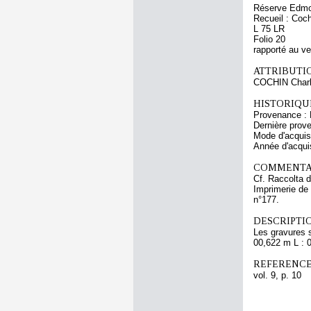
Réserve Edmo
Recueil : Coch
L 75 LR
Folio 20
rapporté au v
ATTRIBUTI
COCHIN Charl
HISTORIQUE
Provenance : 
Dernière prov
Mode d'acquisi
Année d'acquis
COMMENTAI
Cf. Raccolta d
Imprimerie de 
n°177.
DESCRIPTIO
Les gravures 
00,622 m L : 
REFERENCE
vol. 9, p. 10