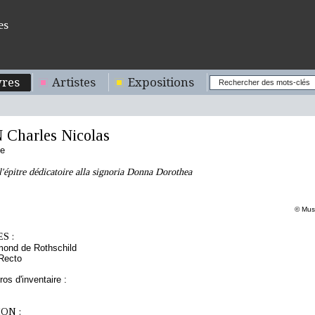
es
res
Artistes
Expositions
Charles Nicolas
se
l'épitre dédicatoire alla signoria Donna Dorothea
© Musé
S :
mond de Rothschild
Recto
os d'inventaire :
ON :