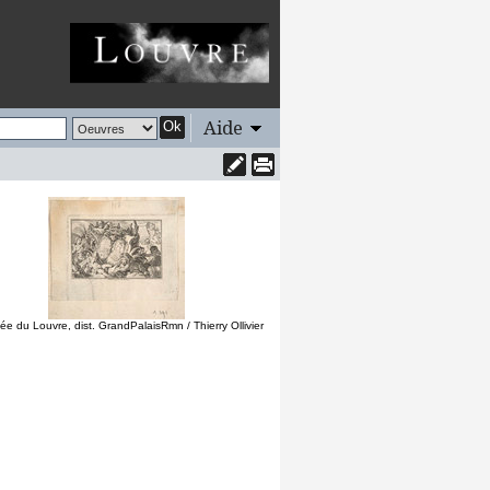
Aide
Ok
e du Louvre, dist. GrandPalaisRmn / Thierry Ollivier