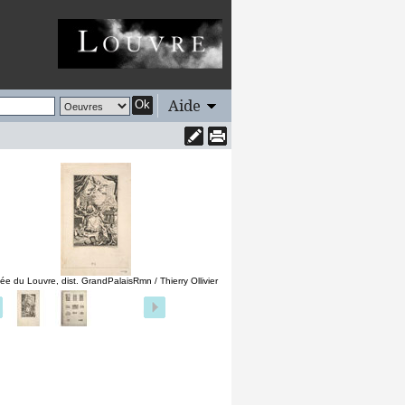
Aide
Ok
e du Louvre, dist. GrandPalaisRmn / Thierry Ollivier