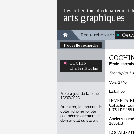
Les collections du département d
arts graphiques
Oeuv
Recherche sur :
Nouvelle recherche
COCHIN 
COCHIN
Ecole françai
Charles Nicolas
Frontispice La
Vers 1746
Estampe
Mise à jour de la fiche
15/07/2025
INVENTAIRE
Collection Ed
Attention, le contenu de
L 75 LR/1188 
cette fiche ne reflète
pas nécessairement le
Anciens numér
dernier état du savoir.
16351.3
LOCALISATI