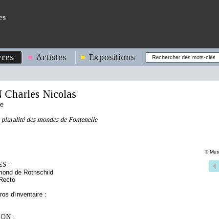
es
res
Artistes
Expositions
Charles Nicolas
se
 pluralité des mondes de Fontenelle
© Musé
S :
mond de Rothschild
Recto
os d'inventaire :
ON :