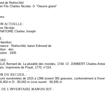
nd de Rothschild
in Fils Charles Nicolas -3- "Oeuvre gravé"
erso
ON ACTUELLE :
es Nicolas
s NATOIRE Charles Joseph
 :
Hamilton
enance : Rothschild, baron Edmond de
tion : don
ition : 1935
RE :
E Bernard de, La pluralité des mondes, 1744. Cf. JOMBERT Charles-Antoine
aris, Imprimerie de Prault, 1770, n°114.
N DU RECUEIL :
sont numérotées de 1015 à 1396 (soient 382 gravures, conformément à l'inven
00,454 m D : 00,043 m Livre ouvert : 00,935 m
 DE L'INVENTAIRE MANUSCRIT :