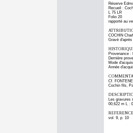
Réserve Edmo
Recueil : Coch
L 75 LR
Folio 20
rapporté au v
ATTRIBUTI
COCHIN Charl
Gravé d'aprè
HISTORIQUE
Provenance : 
Dernière prov
Mode d'acquisi
Année d'acquis
COMMENTAI
Cf. FONTENELL
Cochin fils, P
DESCRIPTIO
Les gravures 
00,622 m L : 
REFERENCE
vol. 9, p. 10