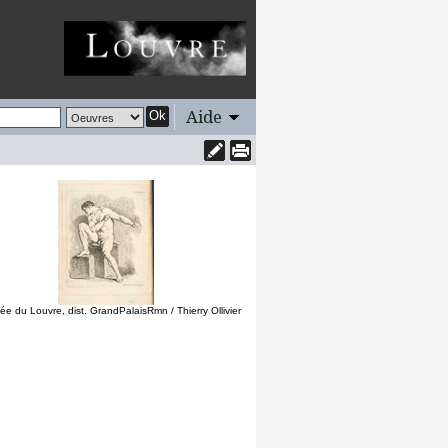
Aide
Ok
e du Louvre, dist. GrandPalaisRmn / Thierry Ollivier