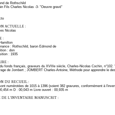
nd de Rothschild
in Fils Charles Nicolas -3- "Oeuvre gravé"
cto
ON ACTUELLE :
es Nicolas
 :
Hamilton
enance : Rothschild, baron Edmond de
tion : don
ition : 1935
RE :
 du fonds français, graveurs du XVIIIe siècle, Charles-Nicolas Cochin, n°102.
uvrage de Jombert ; JOMBERT Charles-Antoine, Méthode pour apprendre le des
N DU RECUEIL :
sont numérotées de 1015 à 1396 (soient 382 gravures, conformément à l'inven
00,454 m D : 00,043 m Livre ouvert : 00,935 m
 DE L'INVENTAIRE MANUSCRIT :