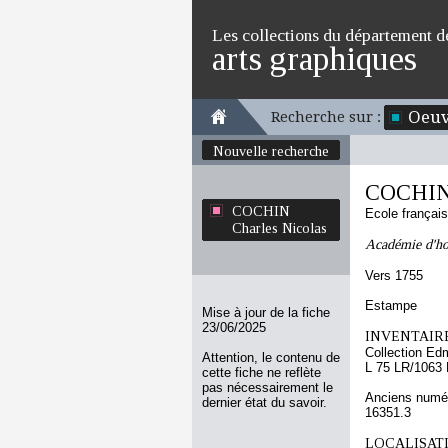
Les collections du département d
arts graphiques
Oeuv
Recherche sur :
Nouvelle recherche
COCHIN 
COCHIN
Ecole françai
Charles Nicolas
Académie d'
Vers 1755
Estampe
Mise à jour de la fiche
23/06/2025
INVENTAIRE
Collection Ed
Attention, le contenu de
L 75 LR/1063
cette fiche ne reflète
pas nécessairement le
Anciens numér
dernier état du savoir.
16351.3
LOCALISATI