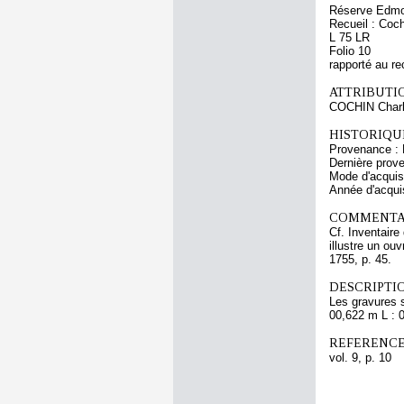
Réserve Edmo
Recueil : Coch
L 75 LR
Folio 10
rapporté au re
ATTRIBUTI
COCHIN Charl
HISTORIQUE
Provenance : 
Dernière prov
Mode d'acquisi
Année d'acquis
COMMENTAI
Cf. Inventaire
illustre un o
1755, p. 45.
DESCRIPTIO
Les gravures 
00,622 m L : 
REFERENCE
vol. 9, p. 10