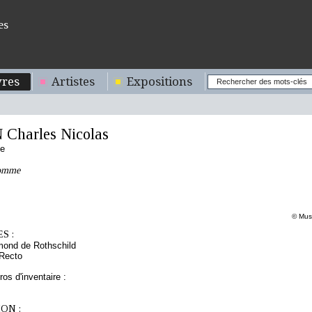
es
res
Artistes
Expositions
Charles Nicolas
se
homme
© Musé
S :
mond de Rothschild
 Recto
os d'inventaire :
ON :