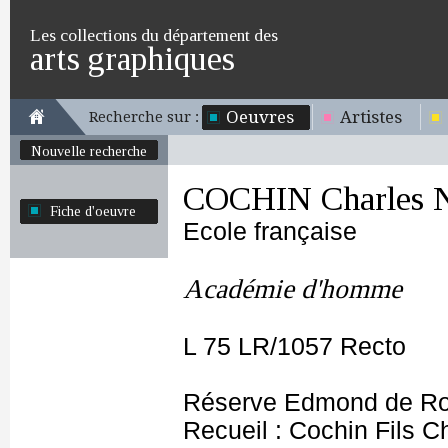
Les collections du département des
arts graphiques
Oeuvres
Artistes
Recherche sur :
Nouvelle recherche
COCHIN Charles N
Fiche d'oeuvre
Ecole française
Académie d'homme
L 75 LR/1057 Recto
Réserve Edmond de Ro
Recueil : Cochin Fils C