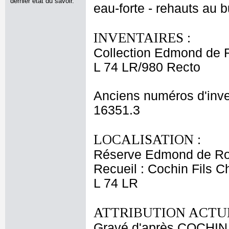
dernier état du savoir.
eau-forte - rehauts au b
INVENTAIRES :
Collection Edmond de 
L 74 LR/980 Recto
Anciens numéros d'inve
16351.3
LOCALISATION :
Réserve Edmond de Ro
Recueil : Cochin Fils C
L 74 LR
ATTRIBUTION ACTUE
Gravé d'après COCHIN 