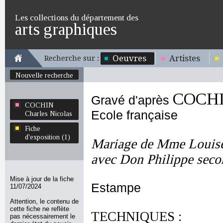
Les collections du département des
arts graphiques
Oeuvres
Artistes
Recherche sur :
Nouvelle recherche
COCHIN
Gravé d'après
COCHIN
Ecole française
Charles Nicolas
Fiche
d'exposition (1)
Mariage de Mme Louise
avec Don Philippe seco
Mise à jour de la fiche
Estampe
11/07/2024
Attention, le contenu de
cette fiche ne reflète
TECHNIQUES :
pas nécessairement le