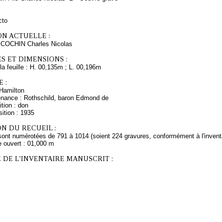
cto
ON ACTUELLE :
 COCHIN Charles Nicolas
S ET DIMENSIONS :
a feuille : H. 00,135m ; L. 00,196m
 :
Hamilton
enance : Rothschild, baron Edmond de
tion : don
ition : 1935
N DU RECUEIL :
sont numérotées de 791 à 1014 (soient 224 gravures, conformément à l'inventa
e ouvert : 01,000 m
 DE L'INVENTAIRE MANUSCRIT :