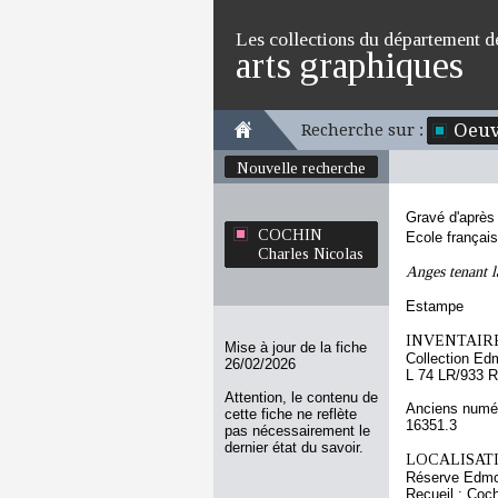
Les collections du département d
arts graphiques
Oeuv
Recherche sur :
Nouvelle recherche
Gravé d'aprè
COCHIN
Ecole françai
Charles Nicolas
Anges tenant l
Estampe
INVENTAIRE
Mise à jour de la fiche
Collection Ed
26/02/2026
L 74 LR/933 R
Attention, le contenu de
Anciens numér
cette fiche ne reflète
16351.3
pas nécessairement le
dernier état du savoir.
LOCALISATI
Réserve Edmo
Recueil : Coch