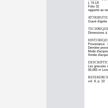
L 74 LR
Folio 32
rapporté au re
ATTRIBUTI
Gravé d'après
TECHNIQUE
Dimensions à l
HISTORIQUE
Provenance : 
Dernière prov
Mode d'acquisi
Année d'acquis
DESCRIPTIO
Les gravures 
00,065 m Livr
REFERENCE
vol. 9, p. 10