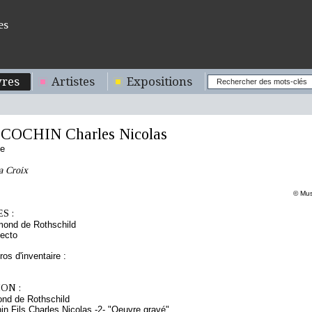
es
res
Artistes
Expositions
COCHIN Charles Nicolas
s
se
a Croix
© Mus
S :
mond de Rothschild
ecto
os d'inventaire :
ON :
nd de Rothschild
in Fils Charles Nicolas -2- "Oeuvre gravé"