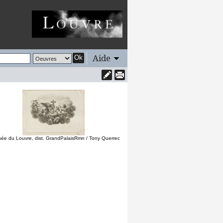
Aide
Ok
ée du Louvre, dist. GrandPalaisRmn / Tony Querrec