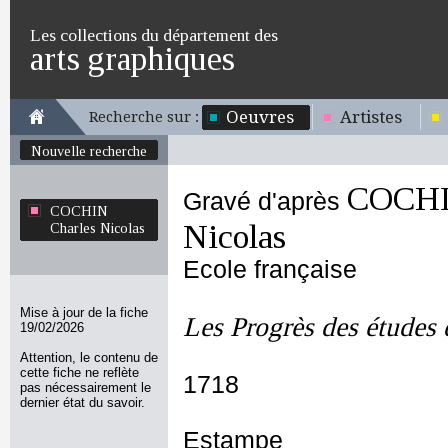
Les collections du département des
arts graphiques
Oeuvres
Artistes
Recherche sur :
Nouvelle recherche
COCHI
Gravé d'après
COCHIN
Nicolas
Charles Nicolas
Ecole française
Mise à jour de la fiche
Les Progrès des études
19/02/2026
Attention, le contenu de
cette fiche ne reflète
1718
pas nécessairement le
dernier état du savoir.
Estampe