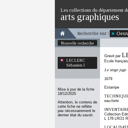
Les collections du département d
arts graphiques
Oeuv
Recherche sur :
Nouvelle recherche
L
Gravé par
LECLERC
Ecole françai
Sébastien I
Le singe juge
1679
Estampe
Mise à jour de la fiche
18/12/2025
TECHNIQUE
eau-forte
Attention, le contenu de
cette fiche ne reflète
INVENTAIRE
pas nécessairement le
Collection Ed
dernier état du savoir.
L 178 LR/21 R
LOCALISATI