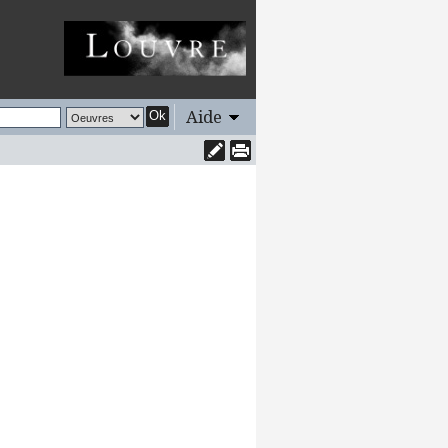
Aide
Ok