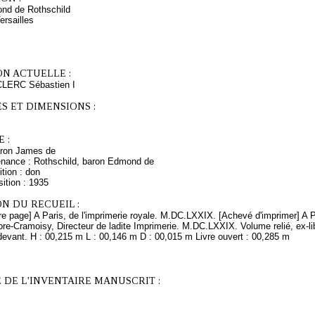
nd de Rothschild
ersailles
ON ACTUELLE :
CLERC Sébastien I
S ET DIMENSIONS :
 :
aron James de
enance : Rothschild, baron Edmond de
tion : don
ition : 1935
N DU RECUEIL :
re page] A Paris, de l'imprimerie royale. M.DC.LXXIX. [Achevé d'imprimer] A P
e-Cramoisy, Directeur de ladite Imprimerie. M.DC.LXXIX. Volume relié, ex-lib
devant. H : 00,215 m L : 00,146 m D : 00,015 m Livre ouvert : 00,285 m
 DE L'INVENTAIRE MANUSCRIT :