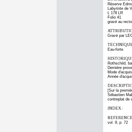
Réserve Edmo
Labyrinte de V
L 178 LR
Folio 41
gravé au recto
ATTRIBUTI
Gravé par LE
TECHNIQUE
Eau-forte.
HISTORIQUE
Rothschild, b
Dernière prov
Mode d'acquisi
Année d'acquis
DESCRIPTIO
[Sur la premiè
Sébastien Mabr
contreplat de 
INDEX :
REFERENCE
vol. 9, p. 72