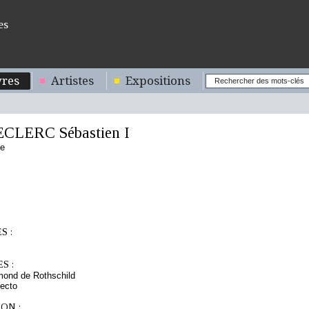
es
res
Artistes
Expositions
ECLERC Sébastien I
se
S :
S :
mond de Rothschild
ecto
ON :