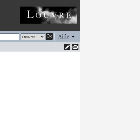
Aide
Ok