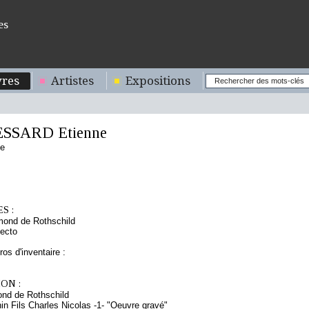
es
res
Artistes
Expositions
ESSARD Etienne
se
S :
mond de Rothschild
ecto
os d'inventaire :
ON :
nd de Rothschild
in Fils Charles Nicolas -1- "Oeuvre gravé"