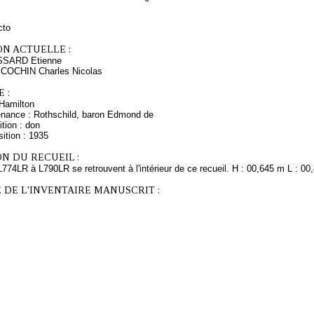
cto
ON ACTUELLE :
SSARD Etienne
 COCHIN Charles Nicolas
 :
Hamilton
enance : Rothschild, baron Edmond de
tion : don
ition : 1935
N DU RECUEIL :
774LR à L790LR se retrouvent à l'intérieur de ce recueil. H : 00,645 m L : 00
 DE L'INVENTAIRE MANUSCRIT :