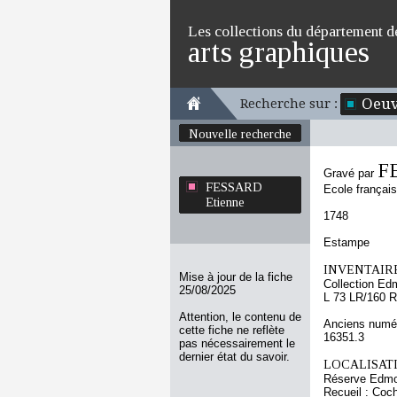
Les collections du département d
arts graphiques
Oeuv
Recherche sur :
Nouvelle recherche
F
Gravé par
FESSARD
Ecole françai
Etienne
1748
Estampe
INVENTAIRE
Mise à jour de la fiche
Collection Ed
25/08/2025
L 73 LR/160 R
Attention, le contenu de
Anciens numér
cette fiche ne reflète
16351.3
pas nécessairement le
dernier état du savoir.
LOCALISATI
Réserve Edmo
Recueil : Coch