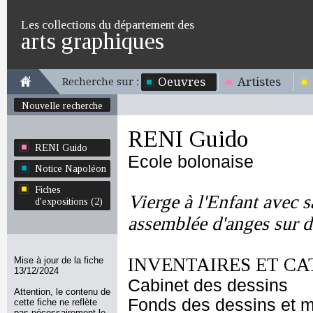
Les collections du département des
arts graphiques
Oeuvres
Artistes
Recherche sur :
Nouvelle recherche
RENI Guido
RENI Guido
Ecole bolonaise
Notice Napoléon
Fiches
Vierge à l'Enfant avec s
d'expositions (2)
assemblée d'anges sur d
INVENTAIRES ET CA
Mise à jour de la fiche
13/12/2024
Cabinet des dessins
Attention, le contenu de
Fonds des dessins et m
cette fiche ne reflète
pas nécessairement le