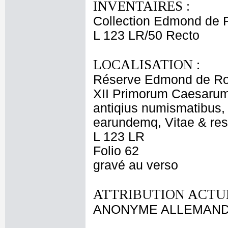
INVENTAIRES :
Collection Edmond de 
L 123 LR/50 Recto
LOCALISATION :
Réserve Edmond de Ro
XII Primorum Caesarum 
antiqius numismatibus, 
earundemq, Vitae & res 
L 123 LR
Folio 62
gravé au verso
ATTRIBUTION ACTUE
ANONYME ALLEMAND f