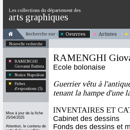
Les collections du département des
arts graphiques
Oeuvres
Artistes
Recherche sur :
Nouvelle recherche
RAMENGHI Giovan
RAMENGHI
Ecole bolonaise
Giovanni Battista
Notice Napoléon
Guerrier vêtu à l'antiqu
Fiches
d'expositions (5)
tenant la hampe d'une l
INVENTAIRES ET CA
Mise à jour de la fiche
Cabinet des dessins
25/04/2025
Fonds des dessins et m
Attention, le contenu de