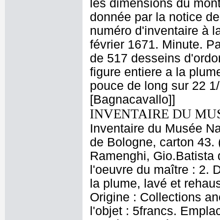
les dimensions du mont
donnée par la notice de
numéro d'inventaire à l
février 1671. Minute. P
de 517 desseins d'ordo
figure entiere a la plu
pouce de long sur 22 1
[Bagnacavallo]]
INVENTAIRE DU MU
Inventaire du Musée Nap
de Bologne, carton 43. 
Ramenghi, Gio.Batista 
l'oeuvre du maître : 2. 
la plume, lavé et rehau
Origine : Collections an
l'objet : 5francs. Empl