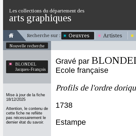
Les collections du département des
arts graphiques
Oeuvres
Artistes
Recherche sur :
Nouvelle recherche
BLONDEL 
Gravé par
BLONDEL
Ecole française
Jacques-François
Profils de l'ordre doriq
Mise à jour de la fiche
18/12/2025
1738
Attention, le contenu de
cette fiche ne reflète
pas nécessairement le
Estampe
dernier état du savoir.