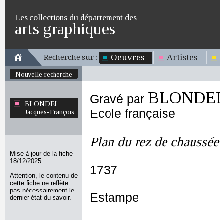
Les collections du département des
arts graphiques
Oeuvres
Artistes
Recherche sur :
Nouvelle recherche
BLONDEL 
Gravé par
BLONDEL
Ecole française
Jacques-François
Plan du rez de chaussée
Mise à jour de la fiche
18/12/2025
1737
Attention, le contenu de
cette fiche ne reflète
pas nécessairement le
Estampe
dernier état du savoir.