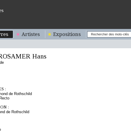
es
res
Artistes
Expositions
ROSAMER Hans
nde
S :
mond de Rothschild
 Recto
ON :
nd de Rothschild
o