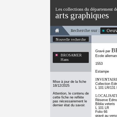
Les collections du département d
arts graphiques
Oeuv
Recherche sur :
Nouvelle recherche
B
Gravé par
BROSAMER
Ecole allema
Hans
1553
Estampe
INVENTAIRE
Mise à jour de la fiche
Collection Ed
18/12/2025
L 101 LR/131
Attention, le contenu de
LOCALISATI
cette fiche ne reflète
Réserve Edmo
pas nécessairement le
Biblia veteris
dernier état du savoir.
L 101 LR
Folio 66
gravé au vers