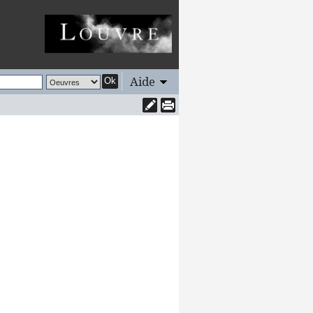
Aide
Ok