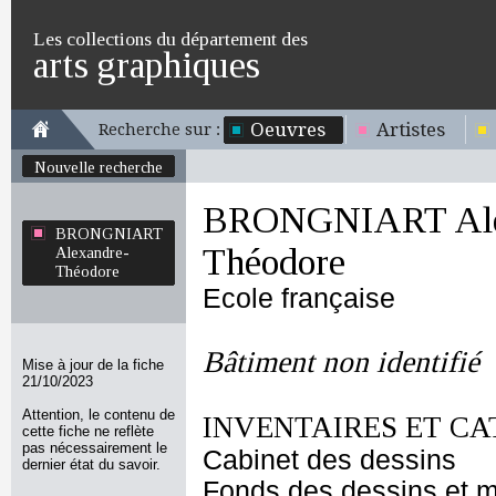
Les collections du département des
arts graphiques
Oeuvres
Artistes
Recherche sur :
Nouvelle recherche
BRONGNIART Ale
BRONGNIART
Théodore
Alexandre-
Théodore
Ecole française
Bâtiment non identifié
Mise à jour de la fiche
21/10/2023
Attention, le contenu de
INVENTAIRES ET CA
cette fiche ne reflète
pas nécessairement le
Cabinet des dessins
dernier état du savoir.
Fonds des dessins et m