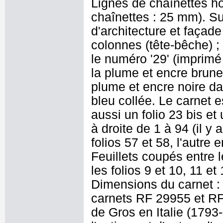
Lignes de chaînettes ho
chaînettes : 25 mm). Sur
d'architecture et façad
colonnes (tête-bêche) ; 
le numéro '29' (imprimé e
la plume et encre brune :
plume et encre noire d
bleu collée. Le carnet es
aussi un folio 23 bis et 
à droite de 1 à 94 (il y
folios 57 et 58, l'autre 
Feuillets coupés entre l
les folios 9 et 10, 11 et
Dimensions du carnet :
carnets RF 29955 et RF
de Gros en Italie (179