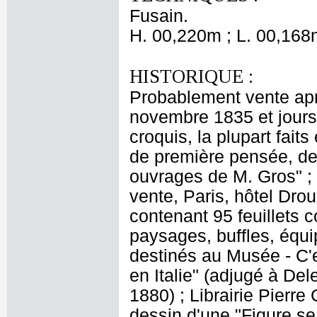
Fusain.
H. 00,220m ; L. 00,168
HISTORIQUE :
Probablement vente apr
novembre 1835 et jours 
croquis, la plupart faits
de première pensée, des
ouvrages de M. Gros" ; 
vente, Paris, hôtel Drou
contenant 95 feuillets c
paysages, buffles, équ
destinés au Musée - C'e
en Italie" (adjugé à De
1880) ; Librairie Pierr
dessin d'une "Figure se