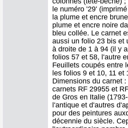
colonnes (tête-bêche) ; 
le numéro '29' (imprimé e
la plume et encre brune :
plume et encre noire d
bleu collée. Le carnet es
aussi un folio 23 bis et 
à droite de 1 à 94 (il y
folios 57 et 58, l'autre 
Feuillets coupés entre l
les folios 9 et 10, 11 et
Dimensions du carnet :
carnets RF 29955 et RF
de Gros en Italie (179
l'antique et d'autres d'
pour des peintures auxqu
décennie du siècle. Cep