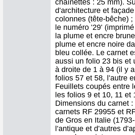
chaînettes : 25 mm). Sur
d'architecture et façad
colonnes (tête-bêche) ; 
le numéro '29' (imprimé e
la plume et encre brune :
plume et encre noire d
bleu collée. Le carnet es
aussi un folio 23 bis et 
à droite de 1 à 94 (il y
folios 57 et 58, l'autre 
Feuillets coupés entre l
les folios 9 et 10, 11 et
Dimensions du carnet :
carnets RF 29955 et RF
de Gros en Italie (179
l'antique et d'autres d'