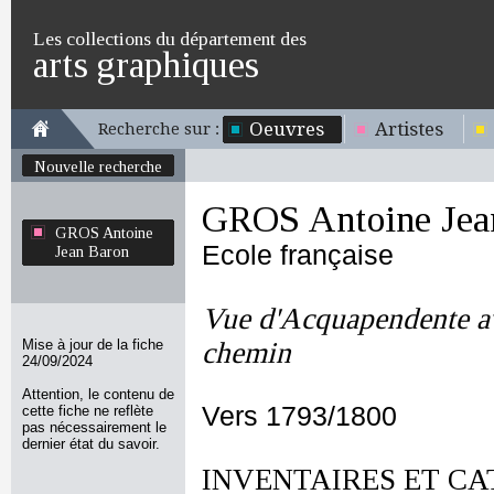
Les collections du département des
arts graphiques
Oeuvres
Artistes
Recherche sur :
Nouvelle recherche
GROS Antoine Jea
GROS Antoine
Ecole française
Jean Baron
Vue d'Acquapendente av
Mise à jour de la fiche
chemin
24/09/2024
Attention, le contenu de
Vers 1793/1800
cette fiche ne reflète
pas nécessairement le
dernier état du savoir.
INVENTAIRES ET CA