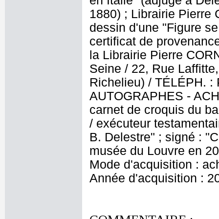
en Italie" (adjugé à De
1880) ; Librairie Pierr
dessin d'une "Figure se
certificat de provenanc
la Librairie Pierre CORN
Seine / 22, Rue Laffitt
Richelieu) / TÉLÉPH.
AUTOGRAPHES - ACHAT 
carnet de croquis du ba
/ exécuteur testamentai
B. Delestre" ; signé : "
musée du Louvre en 201
Mode d'acquisition : ac
Année d'acquisition : 2