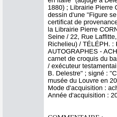
en Italie" (adjugé à De
1880) ; Librairie Pierr
dessin d'une "Figure se
certificat de provenanc
la Librairie Pierre CORN
Seine / 22, Rue Laffitt
Richelieu) / TÉLÉPH.
AUTOGRAPHES - ACHAT 
carnet de croquis du ba
/ exécuteur testamentai
B. Delestre" ; signé : "
musée du Louvre en 201
Mode d'acquisition : ac
Année d'acquisition : 2