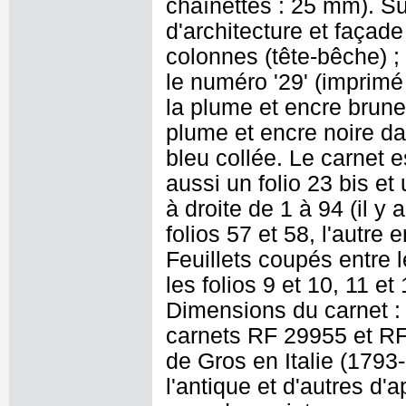
chaînettes : 25 mm). Sur
d'architecture et façad
colonnes (tête-bêche) ; 
le numéro '29' (imprimé e
la plume et encre brune :
plume et encre noire d
bleu collée. Le carnet es
aussi un folio 23 bis et 
à droite de 1 à 94 (il y
folios 57 et 58, l'autre 
Feuillets coupés entre l
les folios 9 et 10, 11 et
Dimensions du carnet :
carnets RF 29955 et RF
de Gros en Italie (179
l'antique et d'autres d'