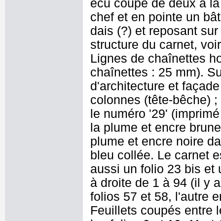
écu coupé de deux à la
chef et en pointe un bâ
dais (?) et reposant sur
structure du carnet, vo
Lignes de chaînettes ho
chaînettes : 25 mm). Sur
d'architecture et façad
colonnes (tête-bêche) ; 
le numéro '29' (imprimé e
la plume et encre brune :
plume et encre noire d
bleu collée. Le carnet es
aussi un folio 23 bis et 
à droite de 1 à 94 (il y
folios 57 et 58, l'autre 
Feuillets coupés entre l