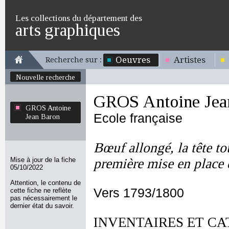
Les collections du département des
arts graphiques
Oeuvres
Artistes
Recherche sur :
Nouvelle recherche
GROS Antoine Jea
GROS Antoine
Ecole française
Jean Baron
Bœuf allongé, la tête tou
Mise à jour de la fiche
première mise en place 
05/10/2022
Attention, le contenu de
Vers 1793/1800
cette fiche ne reflète
pas nécessairement le
dernier état du savoir.
INVENTAIRES ET CA