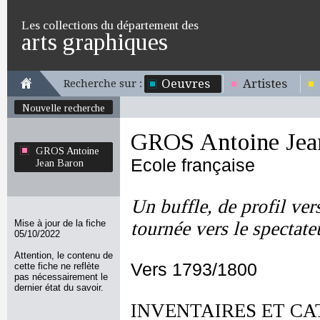
Les collections du département des
arts graphiques
Oeuvres
Artistes
Recherche sur :
Nouvelle recherche
GROS Antoine Jea
GROS Antoine
Ecole française
Jean Baron
Un buffle, de profil vers
Mise à jour de la fiche
tournée vers le spectate
05/10/2022
Attention, le contenu de
Vers 1793/1800
cette fiche ne reflète
pas nécessairement le
dernier état du savoir.
INVENTAIRES ET CA