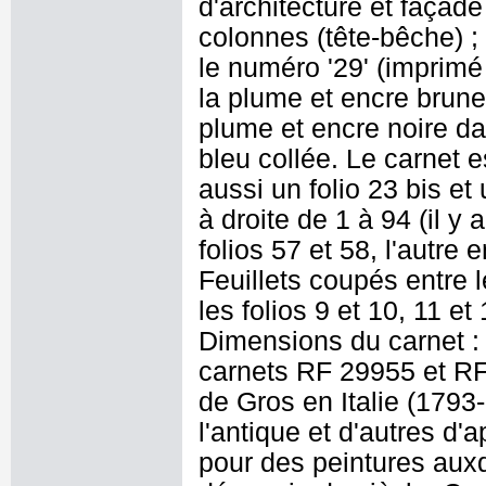
d'architecture et façad
colonnes (tête-bêche) ; 
le numéro '29' (imprimé e
la plume et encre brune :
plume et encre noire d
bleu collée. Le carnet es
aussi un folio 23 bis et 
à droite de 1 à 94 (il y
folios 57 et 58, l'autre 
Feuillets coupés entre l
les folios 9 et 10, 11 et
Dimensions du carnet :
carnets RF 29955 et RF
de Gros en Italie (179
l'antique et d'autres d'
pour des peintures auxqu