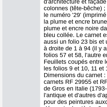
d'architecture et façad
colonnes (tête-bêche) ; 
le numéro '29' (imprimé e
la plume et encre brune :
plume et encre noire d
bleu collée. Le carnet es
aussi un folio 23 bis et 
à droite de 1 à 94 (il y
folios 57 et 58, l'autre 
Feuillets coupés entre l
les folios 9 et 10, 11 et
Dimensions du carnet :
carnets RF 29955 et RF
de Gros en Italie (179
l'antique et d'autres d'
pour des peintures auxqu