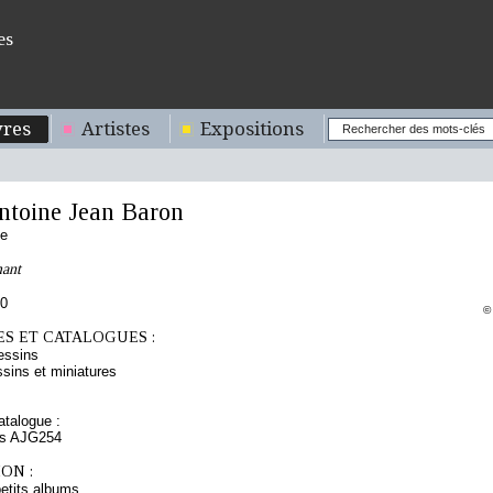
es
res
Artistes
Expositions
toine Jean Baron
se
ant
00
©
S ET CATALOGUES :
essins
sins et miniatures
talogue :
os AJG254
ON :
etits albums