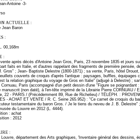
an-Antoine -3-
rso
ON ACTUELLE :
 Jean Baron
S :
L. 00,168m
 :
vente après décès d'Antoine Jean Gros, Paris, 23 novembre 1835 et jours sui
upart faits en Italie, et d'autres rappelant des fragments de première pensée, 
 Gros" ; Jean- Baptiste Delestre (1800-1871) ; sa vente, Paris, hôtel Drouot, 
euillets couverts de croquis d'après l'antique : paysages, buffles, équipages
st la relation graphique du voyage de Gros en Italie" (adjugé à Delestre) ; s
re Cornuau, Paris (accompagné d'un petit dessin d'une "Figure se poignardant : 
manuscrit (non daté), à l'en-tête imprimé de la Librairie Pierre CORNUAU / Exp
itte, 22 - PARIS / (Précédemment 89, Rue de Richelieu) / TÉLÉPH. : PRO
 ACHAT ET VENTE / R. C. Seine 265.952) : "Ce carnet de croquis du baron
cuteur testamentaire du baron Gros. / Je le tiens du neveu de J. B. Delestre" ;
 musée du Louvre en 2012 (L. 4444).
tion : achat
ition : 2012
RE :
Louvre, département des Arts graphiques, 'Inventaire général des dessins, éc