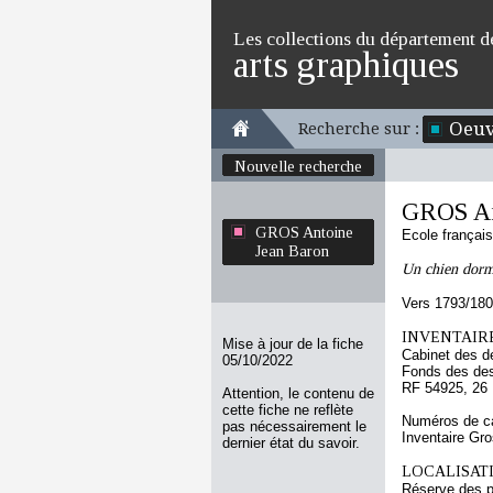
Les collections du département d
arts graphiques
Oeuv
Recherche sur :
Nouvelle recherche
GROS An
GROS Antoine
Ecole françai
Jean Baron
Un chien dorm
Vers 1793/18
INVENTAIRE
Mise à jour de la fiche
Cabinet des d
05/10/2022
Fonds des des
RF 54925, 26
Attention, le contenu de
cette fiche ne reflète
Numéros de ca
pas nécessairement le
Inventaire Gr
dernier état du savoir.
LOCALISATI
Réserve des p