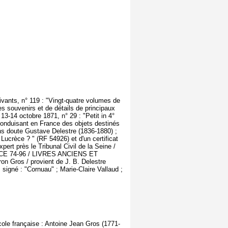
vants, n° 119 : "Vingt-quatre volumes de
des souvenirs et de détails de principaux
13-14 octobre 1871, n° 29 : "Petit in 4°
 conduisant en France des objets destinés
ans doute Gustave Delestre (1836-1880) ;
Lucrèce ? " (RF 54926) et d'un certificat
ert près le Tribunal Civil de la Seine /
VENCE 74-96 / LIVRES ANCIENS ET
 Gros / provient de J. B. Delestre
 signé : "Cornuau" ; Marie-Claire Vallaud ;
ole française : Antoine Jean Gros (1771-