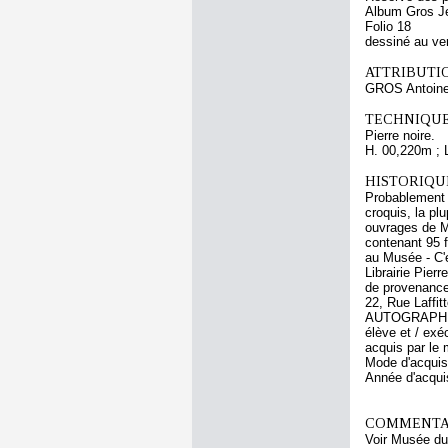
Album Gros Je
Folio 18
dessiné au ve
ATTRIBUTI
GROS Antoine
TECHNIQUE
Pierre noire.
H. 00,220m ; 
HISTORIQUE
Probablement 
croquis, la pl
ouvrages de M.
contenant 95 f
au Musée - C'e
Librairie Pier
de provenance 
22, Rue Laff
AUTOGRAPHES -
élève et / exé
acquis par le
Mode d'acquisi
Année d'acquis
COMMENTAI
Voir Musée du 