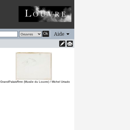
Aide
Ok
 GrandPalaisRmn (Musée du Louvre) / Michel Urtado