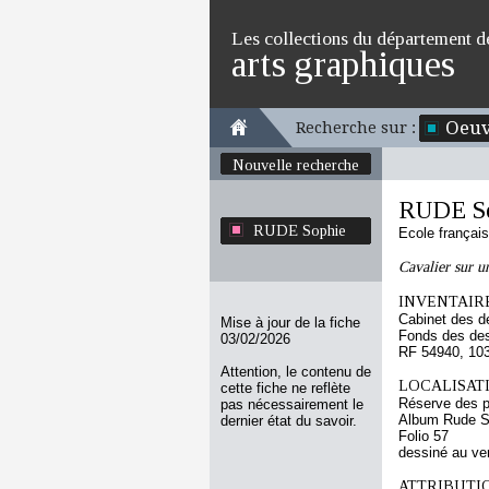
Les collections du département d
arts graphiques
Oeuv
Recherche sur :
Nouvelle recherche
RUDE S
RUDE Sophie
Ecole françai
Cavalier sur u
INVENTAIRE
Cabinet des d
Mise à jour de la fiche
Fonds des des
03/02/2026
RF 54940, 10
Attention, le contenu de
LOCALISATI
cette fiche ne reflète
Réserve des p
pas nécessairement le
Album Rude S
dernier état du savoir.
Folio 57
dessiné au ve
ATTRIBUTI