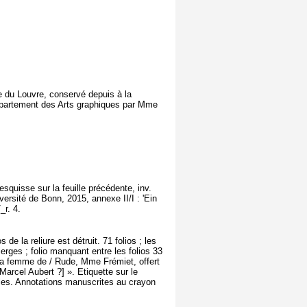
du Louvre, conservé depuis à la
département des Arts graphiques par Mme
squisse sur la feuille précédente, inv.
ersité de Bonn, 2015, annexe II/I : 'Ein
_r. 4.
de la reliure est détruit. 71 folios ; les
ierges ; folio manquant entre les folios 33
e la femme de / Rude, Mme Frémiet, offert
rcel Aubert ?] ». Etiquette sur le
es. Annotations manuscrites au crayon