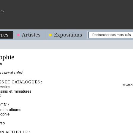
es
res
Artistes
Expositions
ophie
se
n cheval cabré
S ET CATALOGUES :
© Gran
essins
sins et miniatures
3
ON :
etits albums
ophie
rso
ON ACTUELLE :