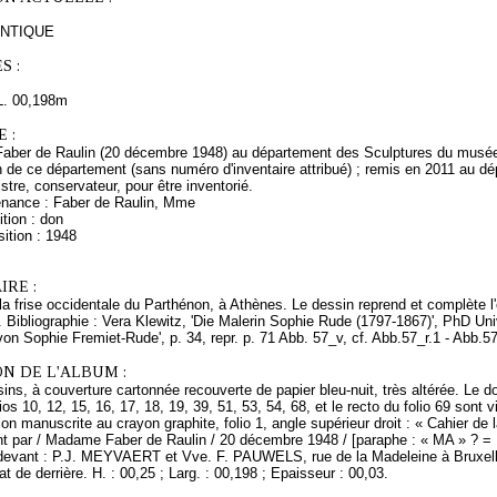
'ANTIQUE
S :
L. 00,198m
 :
ber de Raulin (20 décembre 1948) au département des Sculptures du musée 
 de ce département (sans numéro d'inventaire attribué) ; remis en 2011 au 
stre, conservateur, pour être inventorié.
enance : Faber de Raulin, Mme
tion : don
ition : 1948
RE :
la frise occidentale du Parthénon, à Athènes. Le dessin reprend et complète l'e
Bibliographie : Vera Klewitz, 'Die Malerin Sophie Rude (1797-1867)', PhD Univ
n Sophie Fremiet-Rude', p. 34, repr. p. 71 Abb. 57_v, cf. Abb.57_r.1 - Abb.57
N DE L'ALBUM :
ins, à couverture cartonnée recouverte de papier bleu-nuit, très altérée. Le dos 
os 10, 12, 15, 16, 17, 18, 19, 39, 51, 53, 54, 68, et le recto du folio 69 sont v
ion manuscrite au crayon graphite, folio 1, angle supérieur droit : « Cahier d
t par / Madame Faber de Raulin / 20 décembre 1948 / [paraphe : « MA » ? = Ma
 devant : P.J. MEYVAERT et Vve. F. PAUWELS, rue de la Madeleine à Bruxell
at de derrière. H. : 00,25 ; Larg. : 00,198 ; Epaisseur : 00,03.