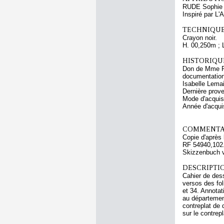
RUDE Sophie
Inspiré par L
TECHNIQUE
Crayon noir.
H. 00,250m ; 
HISTORIQUE
Don de Mme Fa
documentation
Isabelle Lemai
Dernière prov
Mode d'acquisi
Année d'acquis
COMMENTAI
Copie d'après 
RF 54940,102. 
Skizzenbuch vo
DESCRIPTIO
Cahier de dess
versos des foli
et 34. Annotat
au départemen
contreplat de
sur le contrepl