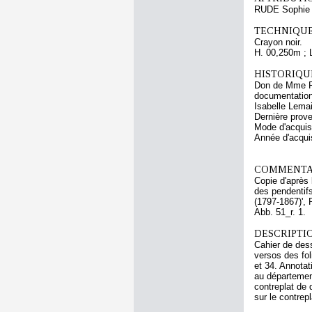
RUDE Sophie
TECHNIQUE
Crayon noir.
H. 00,250m ; 
HISTORIQUE
Don de Mme Fa
documentation
Isabelle Lemai
Dernière prov
Mode d'acquisi
Année d'acquis
COMMENTAI
Copie d'après 
des pendentifs
(1797-1867)', 
Abb. 51_r. 1.
DESCRIPTIO
Cahier de dess
versos des foli
et 34. Annotat
au départemen
contreplat de
sur le contrepl