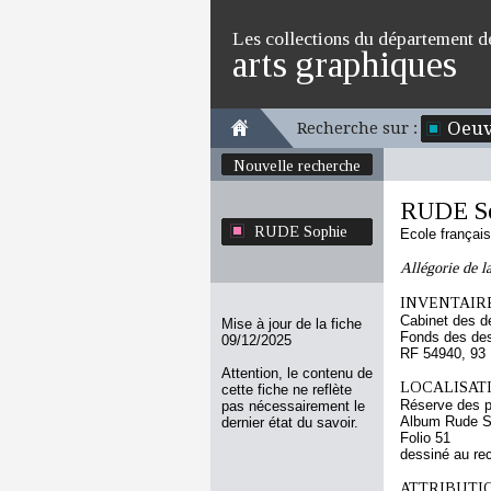
Les collections du département d
arts graphiques
Oeuv
Recherche sur :
Nouvelle recherche
RUDE S
RUDE Sophie
Ecole françai
Allégorie de l
INVENTAIRE
Cabinet des d
Mise à jour de la fiche
Fonds des des
09/12/2025
RF 54940, 93
Attention, le contenu de
LOCALISATI
cette fiche ne reflète
Réserve des p
pas nécessairement le
Album Rude S
dernier état du savoir.
Folio 51
dessiné au re
ATTRIBUTI