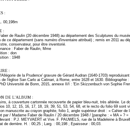
S :
L. 00,198m
 :
ber de Raulin (20 décembre 1948) au département des Sculptures du musée 
 de ce département (sans numéro d'inventaire attribué) ; remis en 2011 au 
stre, conservateur, pour être inventorié.
enance : Faber de Raulin, Mme
tion : don
ition : 1948
RE :
l'Allégorie de la Prudence' gravure de Gérard Audran (1640-1703) reproduisant 
 de l'église San Carlo ai Catinari, à Rome, entre 1628 et 1630. Bibliographie 
PhD Université de Bonn, 2015, annexe II/I : 'Ein Skizzenbuch von Sophie Fremie
N DE L'ALBUM :
ins, à couverture cartonnée recouverte de papier bleu-nuit, très altérée. Le dos 
os 10, 12, 15, 16, 17, 18, 19, 39, 51, 53, 54, 68, et le recto du folio 69 sont v
ion manuscrite au crayon graphite, folio 1, angle supérieur droit : « Cahier d
t par / Madame Faber de Raulin / 20 décembre 1948 / [paraphe : « MA » ? = Ma
 devant : P.J. MEYVAERT et Vve. F. PAUWELS, rue de la Madeleine à Bruxell
at de derrière. H. : 00,25 ; Larg. : 00,198 ; Epaisseur : 00,03.