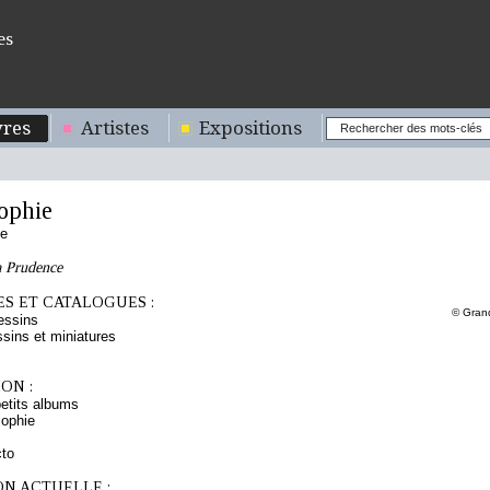
es
res
Artistes
Expositions
ophie
se
a Prudence
S ET CATALOGUES :
© Gran
essins
sins et miniatures
ON :
etits albums
ophie
cto
ON ACTUELLE :