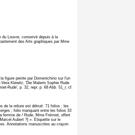
du Louvre, conservé depuis à la
département des Arts graphiques par Mme
la figure peinte par Domenichino sur l'un
: -Vera Klewitz, 'Die Malerin Sophie Rude
t-Rude', p. 32, repr. p. 68 Abb. 51_r, cf.
de la reliure est détruit. 71 folios ; les
ierges ; folio manquant entre les folios 33
e la femme de / Rude, Mme Frémiet, offert
rcel Aubert ?] ». Etiquette sur le
es. Annotations manuscrites au crayon