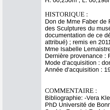
H. 00,250m ; L. 00,198
HISTORIQUE :
Don de Mme Faber de R
des Sculptures du musé
documentation de ce dé
attribué) ; remis en 20
Mme Isabelle Lemaistre,
Dernière provenance : 
Mode d'acquisition : do
Année d'acquisition : 1
COMMENTAIRE :
Bibliographie: -Vera Kl
PhD Université de Bonn,