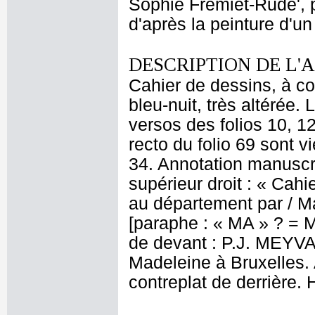
Sophie Fremiet-Rude', p
d'après la peinture d'un
DESCRIPTION DE L'
Cahier de dessins, à co
bleu-nuit, très altérée. L
versos des folios 10, 12,
recto du folio 69 sont v
34. Annotation manuscri
supérieur droit : « Cah
au département par / M
[paraphe : « MA » ? = Ma
de devant : P.J. MEYV
Madeleine à Bruxelles.
contreplat de derrière. H