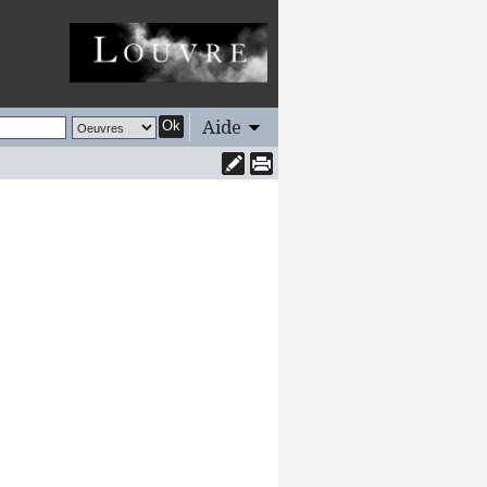
Aide
Ok