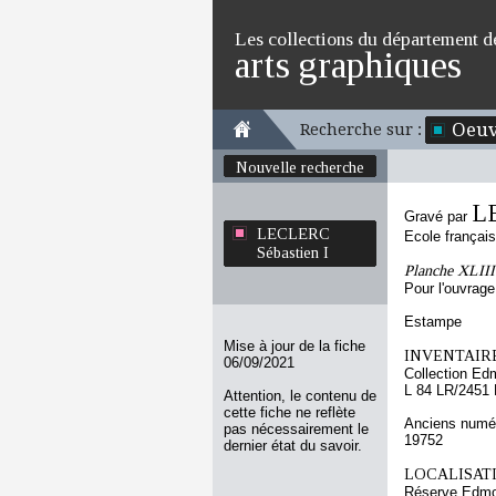
Les collections du département d
arts graphiques
Oeuv
Recherche sur :
Nouvelle recherche
L
Gravé par
LECLERC
Ecole françai
Sébastien I
Planche XLIII 
Pour l'ouvrage 
Estampe
Mise à jour de la fiche
INVENTAIRE
06/09/2021
Collection Ed
L 84 LR/2451
Attention, le contenu de
cette fiche ne reflète
Anciens numér
pas nécessairement le
19752
dernier état du savoir.
LOCALISATI
Réserve Edmo