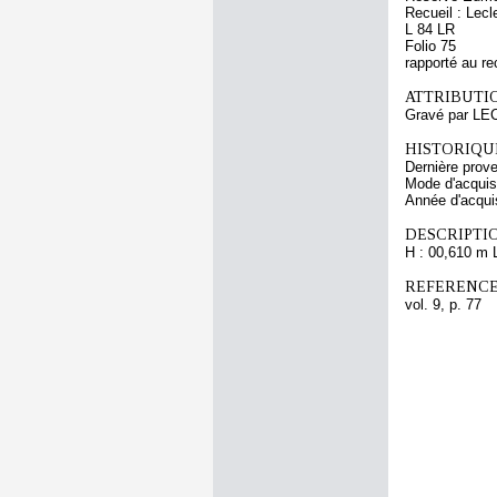
Recueil : Lecl
L 84 LR
Folio 75
rapporté au re
ATTRIBUTI
Gravé par LE
HISTORIQUE
Dernière prov
Mode d'acquisi
Année d'acquis
DESCRIPTIO
H : 00,610 m 
REFERENCE
vol. 9, p. 77