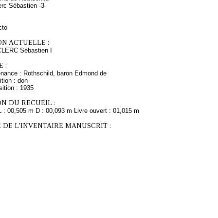
erc Sébastien -3-
cto
ON ACTUELLE :
CLERC Sébastien I
 :
enance : Rothschild, baron Edmond de
tion : don
ition : 1935
N DU RECUEIL :
L : 00,505 m D : 00,093 m Livre ouvert : 01,015 m
 DE L'INVENTAIRE MANUSCRIT :