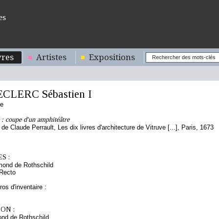
es
res
Artistes
Expositions
ECLERC Sébastien I
se
: coupe d'un amphitéâtre
de Claude Perrault, Les dix livres d'architecture de Vitruve [...], Paris, 1673
S :
mond de Rothschild
 Recto
os d'inventaire :
ON :
nd de Rothschild