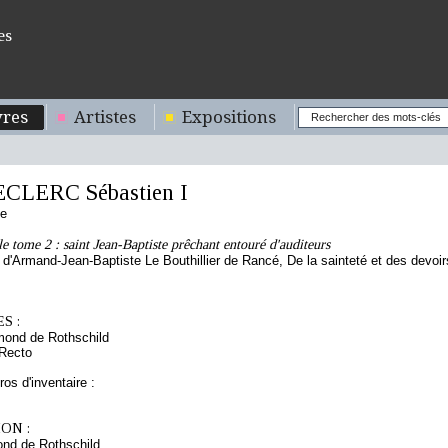
es
res
Artistes
Expositions
ECLERC Sébastien I
se
le tome 2 : saint Jean-Baptiste prêchant entouré d'auditeurs
 d'Armand-Jean-Baptiste Le Bouthillier de Rancé, De la sainteté et des devoir
S :
mond de Rothschild
 Recto
os d'inventaire :
ON :
nd de Rothschild