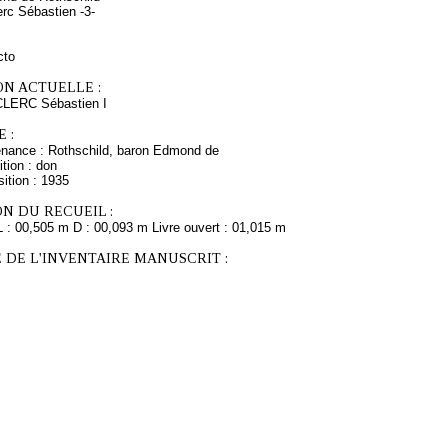
erc Sébastien -3-
cto
ON ACTUELLE :
CLERC Sébastien I
 :
enance : Rothschild, baron Edmond de
tion : don
ition : 1935
N DU RECUEIL :
L : 00,505 m D : 00,093 m Livre ouvert : 01,015 m
 DE L'INVENTAIRE MANUSCRIT :