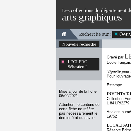
Les collections du département d
arts graphiques
Oeuv
Recherche sur :
Nouvelle recherche
L
Gravé par
LECLERC
Ecole françai
Sébastien I
Vignette pour 
Pour l'ouvrage
Estampe
Mise à jour de la fiche
INVENTAIRE
06/09/2021
Collection Ed
L 84 LR/2279
Attention, le contenu de
cette fiche ne reflète
Anciens numér
pas nécessairement le
19752
dernier état du savoir.
LOCALISATI
Réserve Edmo