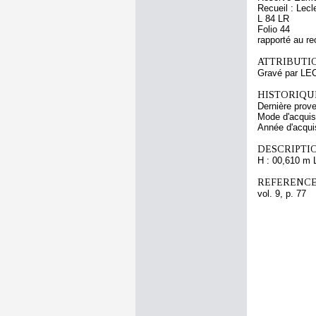
Recueil : Lecl
L 84 LR
Folio 44
rapporté au re
ATTRIBUTI
Gravé par LE
HISTORIQUE
Dernière prov
Mode d'acquisi
Année d'acquis
DESCRIPTIO
H : 00,610 m 
REFERENCE
vol. 9, p. 77