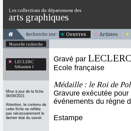
Les collections du département des
arts graphiques
Oeuvres
Artistes
Recherche sur :
Nouvelle recherche
LECLERC S
Gravé par
LECLERC
Ecole française
Sébastien I
Médaille : le Roi de Po
Mise à jour de la fiche
Gravure exécutée pour l
06/09/2021
événements du règne de
Attention, le contenu de
cette fiche ne reflète
pas nécessairement le
Estampe
dernier état du savoir.