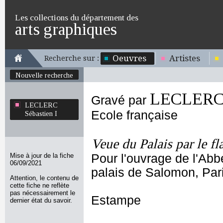
Les collections du département des
arts graphiques
Oeuvres
Artistes
Recherche sur :
Nouvelle recherche
LECLERC S
Gravé par
LECLERC
Ecole française
Sébastien I
Veue du Palais par le fl
Mise à jour de la fiche
Pour l'ouvrage de l'Abb
06/09/2021
palais de Salomon, Par
Attention, le contenu de
cette fiche ne reflète
pas nécessairement le
Estampe
dernier état du savoir.