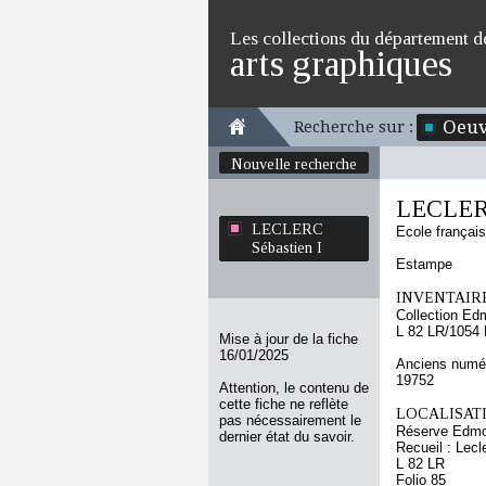
Les collections du département d
arts graphiques
Oeuv
Recherche sur :
Nouvelle recherche
LECLERC
LECLERC
Ecole françai
Sébastien I
Estampe
INVENTAIRE
Collection Ed
L 82 LR/1054
Mise à jour de la fiche
16/01/2025
Anciens numér
19752
Attention, le contenu de
cette fiche ne reflète
LOCALISATI
pas nécessairement le
Réserve Edmo
dernier état du savoir.
Recueil : Lecl
L 82 LR
Folio 85