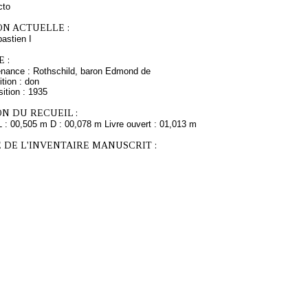
cto
ON ACTUELLE :
stien I
 :
enance : Rothschild, baron Edmond de
tion : don
ition : 1935
N DU RECUEIL :
L : 00,505 m D : 00,078 m Livre ouvert : 01,013 m
 DE L'INVENTAIRE MANUSCRIT :