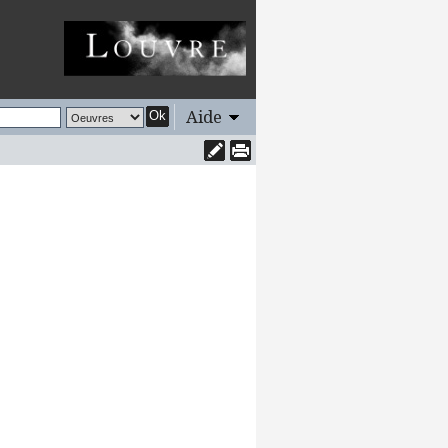
Aide
Ok