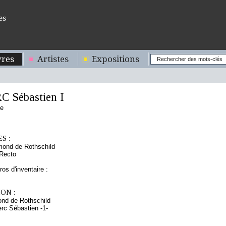
es
res
Artistes
Expositions
 Sébastien I
se
S :
mond de Rothschild
 Recto
os d'inventaire :
ON :
nd de Rothschild
erc Sébastien -1-