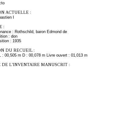
cto
ON ACTUELLE :
stien I
 :
enance : Rothschild, baron Edmond de
tion : don
ition : 1935
N DU RECUEIL :
L : 00,505 m D : 00,078 m Livre ouvert : 01,013 m
 DE L'INVENTAIRE MANUSCRIT :