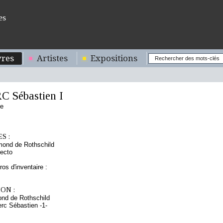
es
res
Artistes
Expositions
 Sébastien I
se
S :
mond de Rothschild
ecto
os d'inventaire :
ON :
nd de Rothschild
erc Sébastien -1-