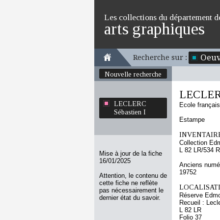
Les collections du département d
arts graphiques
Oeuv
Recherche sur :
Nouvelle recherche
LECLERC
LECLERC
Ecole françai
Sébastien I
Estampe
INVENTAIRE
Collection Ed
L 82 LR/534 R
Mise à jour de la fiche
16/01/2025
Anciens numér
19752
Attention, le contenu de
cette fiche ne reflète
LOCALISATI
pas nécessairement le
Réserve Edmo
dernier état du savoir.
Recueil : Lecl
L 82 LR
Folio 37