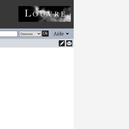
Aide
Ok