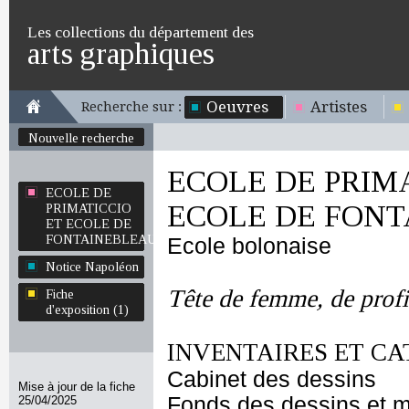
Les collections du département des
arts graphiques
Oeuvres
Artistes
Recherche sur :
Nouvelle recherche
ECOLE DE PRIM
ECOLE DE
ECOLE DE FON
PRIMATICCIO
ET ECOLE DE
FONTAINEBLEAU
Ecole bolonaise
Notice Napoléon
Tête de femme, de profi
Fiche
d'exposition (1)
INVENTAIRES ET CA
Cabinet des dessins
Mise à jour de la fiche
Fonds des dessins et m
25/04/2025