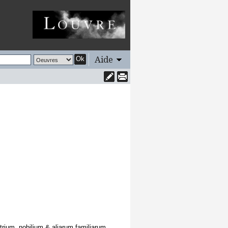
Aide
Ok
trium, nobilium & aliarum familiarum,