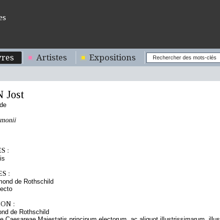
es
res
Artistes
Expositions
Jost
nde
ymonii
S :
is
S :
mond de Rothschild
ecto
ON :
nd de Rothschild
e Caesareae Majestatis principum electorum, ac aliquot illustrissimarum, illus