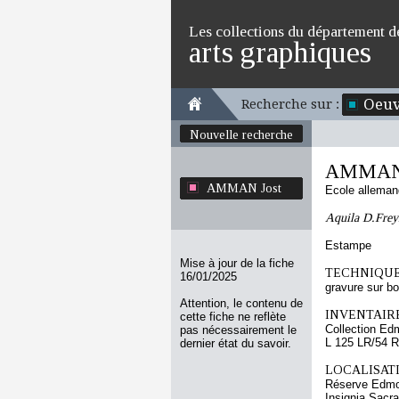
Les collections du département d
arts graphiques
Oeuv
Recherche sur :
Nouvelle recherche
AMMAN 
AMMAN Jost
Ecole allema
Aquila D.Fre
Estampe
Mise à jour de la fiche
TECHNIQUE
16/01/2025
gravure sur bo
Attention, le contenu de
INVENTAIRE
cette fiche ne reflète
Collection Ed
pas nécessairement le
L 125 LR/54 R
dernier état du savoir.
LOCALISATI
Réserve Edmo
Insignia Sacra