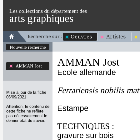
Les collections du département des
arts graphiques
Oeuvres
Artistes
Recherche sur :
Nouvelle recherche
AMMAN Jost
AMMAN Jost
Ecole allemande
Ferrariensis nobilis ma
Mise à jour de la fiche
06/09/2021
Attention, le contenu de
Estampe
cette fiche ne reflète
pas nécessairement le
dernier état du savoir.
TECHNIQUES :
gravure sur bois