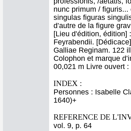
professionis, /aetatis, f
nunc primum / figuris..
singulas figuras singuli
d'autre de la figure gr
[Lieu d'édition, édition
Feyrabendii. [Dédicace
Galliae Reginam. 122 il
Colophon et marque d'i
00,021 m Livre ouvert 
INDEX :
Personnes : Isabelle Cl
1640)+
REFERENCE DE L'IN
vol. 9, p. 64