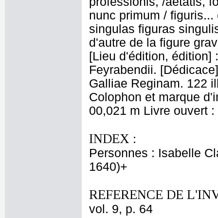
professionis, /aetatis, f
nunc primum / figuris..
singulas figuras singuli
d'autre de la figure gr
[Lieu d'édition, édition
Feyrabendii. [Dédicace
Galliae Reginam. 122 il
Colophon et marque d'i
00,021 m Livre ouvert 
INDEX :
Personnes : Isabelle Cl
1640)+
REFERENCE DE L'IN
vol. 9, p. 64