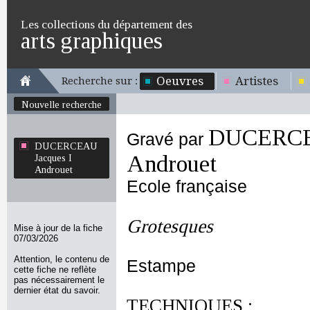
Les collections du département des
arts graphiques
Oeuvres
Artistes
Recherche sur :
Nouvelle recherche
DUCERCEA
Gravé par
DUCERCEAU
Androuet
Jacques I
Androuet
Ecole française
Grotesques
Mise à jour de la fiche
07/03/2026
Attention, le contenu de
Estampe
cette fiche ne reflète
pas nécessairement le
dernier état du savoir.
TECHNIQUES :