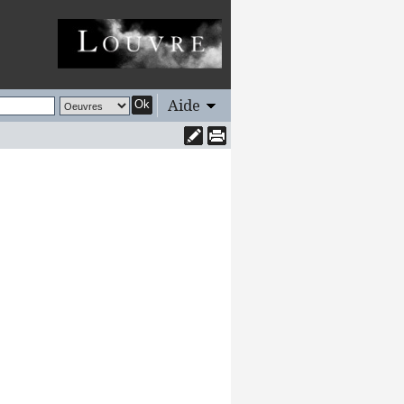
Aide
Ok