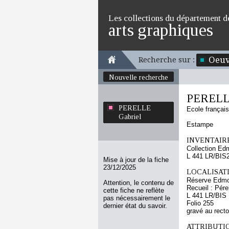
Les collections du département d
arts graphiques
Oeuv
Recherche sur :
Nouvelle recherche
PERELLE
PERELLE
Ecole françai
Gabriel
Estampe
INVENTAIRE
Collection Ed
L 441 LR/BIS
Mise à jour de la fiche
23/12/2025
LOCALISATI
Réserve Edmo
Attention, le contenu de
Recueil : Pére
cette fiche ne reflète
L 441 LR/BIS
pas nécessairement le
Folio 255
dernier état du savoir.
gravé au recto
ATTRIBUTI