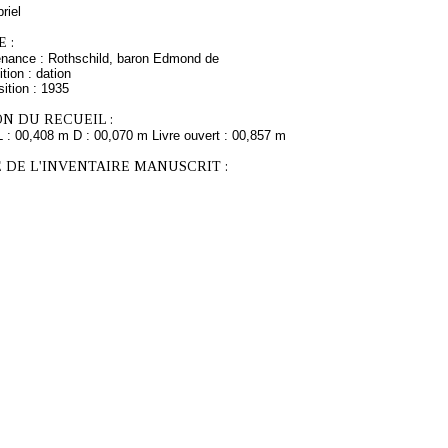
riel
 :
enance : Rothschild, baron Edmond de
tion : dation
ition : 1935
N DU RECUEIL :
L : 00,408 m D : 00,070 m Livre ouvert : 00,857 m
 DE L'INVENTAIRE MANUSCRIT :