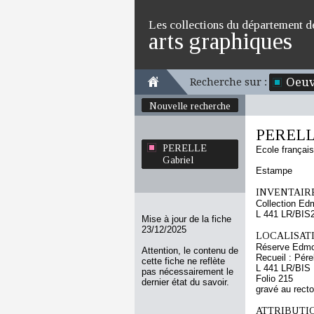
Les collections du département d
arts graphiques
Oeuv
Recherche sur :
Nouvelle recherche
PERELLE
PERELLE
Ecole françai
Gabriel
Estampe
INVENTAIRE
Collection Ed
L 441 LR/BIS
Mise à jour de la fiche
23/12/2025
LOCALISATI
Réserve Edmo
Attention, le contenu de
Recueil : Pére
cette fiche ne reflète
L 441 LR/BIS
pas nécessairement le
Folio 215
dernier état du savoir.
gravé au recto
ATTRIBUTI