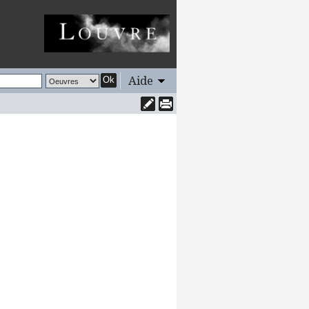
Aide
Ok