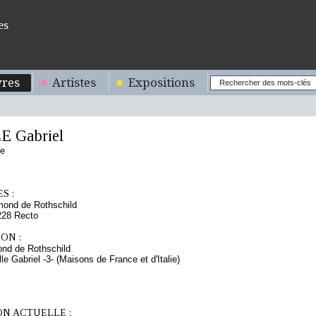
es
res
Artistes
Expositions
 Gabriel
se
S :
mond de Rothschild
228 Recto
ON :
nd de Rothschild
lle Gabriel -3- (Maisons de France et d'Italie)
ON ACTUELLE :