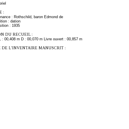
riel
 :
enance : Rothschild, baron Edmond de
tion : dation
ition : 1935
N DU RECUEIL :
L : 00,408 m D : 00,070 m Livre ouvert : 00,857 m
 DE L'INVENTAIRE MANUSCRIT :