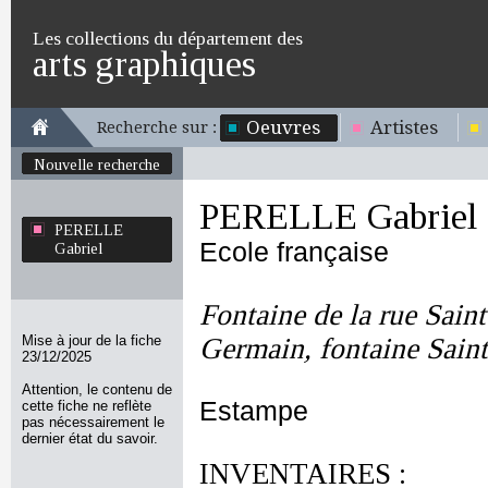
Les collections du département des
arts graphiques
Oeuvres
Artistes
Recherche sur :
Nouvelle recherche
PERELLE Gabriel
PERELLE
Ecole française
Gabriel
Fontaine de la rue Saint
Mise à jour de la fiche
Germain, fontaine Sain
23/12/2025
Attention, le contenu de
Estampe
cette fiche ne reflète
pas nécessairement le
dernier état du savoir.
INVENTAIRES :