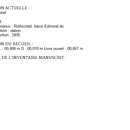
ON ACTUELLE :
riel
 :
enance : Rothschild, baron Edmond de
tion : dation
ition : 1935
N DU RECUEIL :
L : 00,408 m D : 00,070 m Livre ouvert : 00,857 m
 DE L'INVENTAIRE MANUSCRIT :