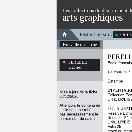
Les collections du département d
arts graphiques
Oeuv
Recherche sur :
Nouvelle recherche
PERELLE
PERELLE
Ecole françai
Gabriel
Le Pont-neuf
Estampe
INVENTAIRE
Mise à jour de la fiche
Collection Ed
23/12/2025
L 441 LR/BIS
Attention, le contenu de
LOCALISATI
cette fiche ne reflète
Réserve Edmo
pas nécessairement le
Recueil : Pére
dernier état du savoir.
L 441 LR/BIS
Folio 25
gravé au recto