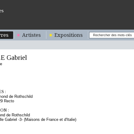
es
res
Artistes
Expositions
 Gabriel
se
S :
mond de Rothschild
29 Recto
ON :
nd de Rothschild
lle Gabriel -3- (Maisons de France et d'Italie)