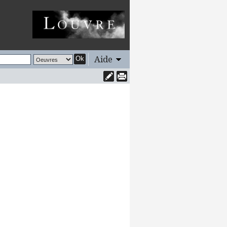
Aide
Ok